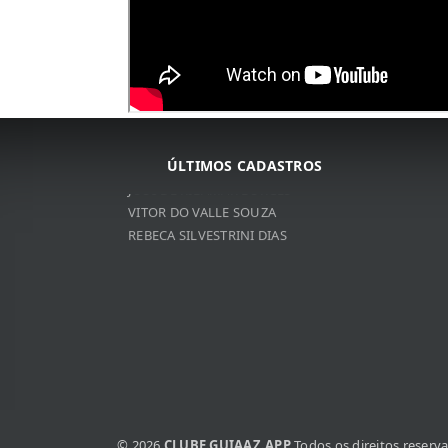
ARNALDO JOSé DA COSTA
ARNALDO JOSé DA COSTA
ÚLTIMOS CADASTROS
JOSé DE RIBAMAR BORGES
VITOR DO VALLE SOUZA
REBECA SILVESTRINI DIAS
© 2026
CLUBE.GUIAAZ.APP
Todos os direitos reserv