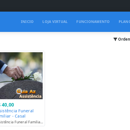
INICIO
LOJA VIRTUAL
FUNCIONAMENTO
PLAN
Orden
 40,00
sistência Funeral
miliar - Casal
Assistência Funeral Familiar A Partir De R$ 20,00 Por Mês para Sócios do Clube.