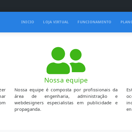
INICIO
LOJA VIRTUAL
FUNCIONAMENTO
PLAN
Nossa equipe
zer
Nossa equipe é composta por profissionais da
Es
har
área de engenharia, administração e
oc
com
webdesigners especialistas em publicidade e
i
propaganda.
en