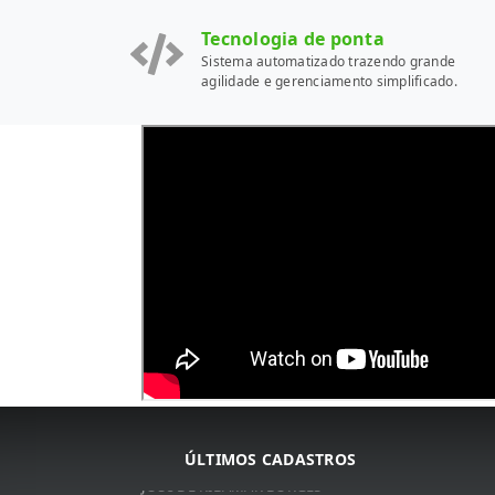
Tecnologia de ponta
Sistema automatizado trazendo grande
agilidade e gerenciamento simplificado.
ARNALDO JOSé DA COSTA
ARNALDO JOSé DA COSTA
ÚLTIMOS CADASTROS
JOSé DE RIBAMAR BORGES