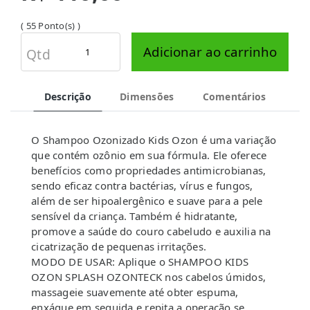
( 55 Ponto(s) )
Adicionar ao carrinho
Qtd
Descrição
Dimensões
Comentários
O Shampoo Ozonizado Kids Ozon é uma variação
que contém ozônio em sua fórmula. Ele oferece
benefícios como propriedades antimicrobianas,
sendo eficaz contra bactérias, vírus e fungos,
além de ser hipoalergênico e suave para a pele
sensível da criança. Também é hidratante,
promove a saúde do couro cabeludo e auxilia na
cicatrização de pequenas irritações.
MODO DE USAR: Aplique o SHAMPOO KIDS
OZON SPLASH OZONTECK nos cabelos úmidos,
massageie suavemente até obter espuma,
enxágue em seguida e repita a operação se