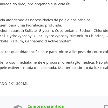
lidade do óleo, prolongando sua vida útil.
rada atendendo às necessidades da pele e dos cabelos.
buem para uma hidratação profunda.
ium Laureth Sulfate, Glycerin, Coco-betaine, Sodium Chloride
ol, Hydroxypropyl Guar, Hydroxypropyltrimonium Chloride, Sal
rbate, Parfum, Cannabinoid Active System.
car quantidade suficiente para iniciar a limpeza do couro ca
er o uso imediatamente e procurar orientação médica. Não uti
pele estiver irritada ou lesionada. Manter ao abrigo da luz e ca
ADO 2X1 300ML
Compra garantida