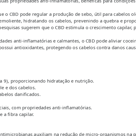
suas propriedades anti-inflamatórias, benéficas para condiçõe
e o CBD pode regular a produção de sebo, útil para cabelos o
emoliente, hidratando os cabelos, prevenindo a quebra e pro
pesquisas sugerem que o CBD estimula o crescimento capilar,
edades anti-inflamatórias e calmantes, o CBD pode aliviar coceir
ssui antioxidantes, protegendo os cabelos contra danos causa
 9), proporcionando hidratação e nutrição.
le e dos cabelos.
abelos danificados.
iais, com propriedades anti-inflamatórias.
 a fibra capilar.
antimicrobianas auxiliam na redução de micro-organismos na p