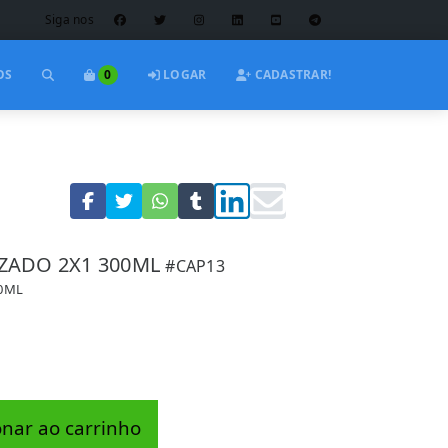
Siga nos
OS
0
LOGAR
CADASTRAR!
ZADO 2X1 300ML
#CAP13
0ML
onar ao carrinho