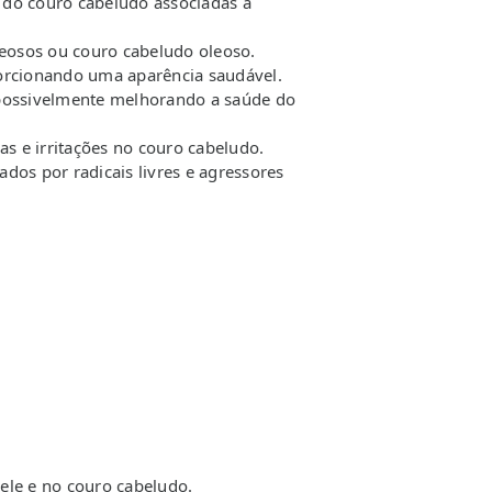
s do couro cabeludo associadas à
leosos ou couro cabeludo oleoso.
porcionando uma aparência saudável.
 possivelmente melhorando a saúde do
as e irritações no couro cabeludo.
dos por radicais livres e agressores
ele e no couro cabeludo.