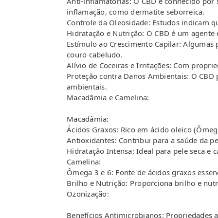
Anti-inflamatórias: O CBD é conhecido por 
inflamação, como dermatite seborreica.
Controle da Oleosidade: Estudos indicam qu
Hidratação e Nutrição: O CBD é um agente 
Estímulo ao Crescimento Capilar: Algumas 
couro cabeludo.
Alívio de Coceiras e Irritações: Com propri
Proteção contra Danos Ambientais: O CBD po
ambientais.
Macadâmia e Camelina:
Macadâmia:
Ácidos Graxos: Rico em ácido oleico (Ômega
Antioxidantes: Contribui para a saúde da pe
Hidratação Intensa: Ideal para pele seca e c
Camelina:
Ômega 3 e 6: Fonte de ácidos graxos essenc
Brilho e Nutrição: Proporciona brilho e nutre
Ozonização:
Benefícios Antimicrobianos: Propriedades 