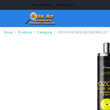
Meus pedidos
Indicado por:
Inicial
Produtos
Categoria
OZON-FOR MEN OZONIZADO 2X1 