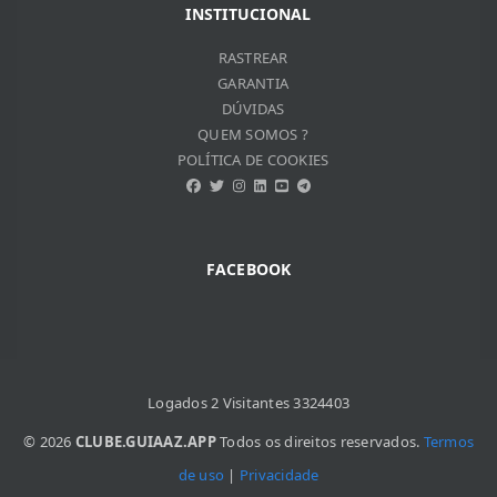
JOSé DE RIBAMAR BORGES
INSTITUCIONAL
VITOR DO VALLE SOUZA
REBECA SILVESTRINI DIAS
RASTREAR
GARANTIA
DÚVIDAS
QUEM SOMOS ?
POLÍTICA DE COOKIES
FACEBOOK
Logados 2 Visitantes 3324403
© 2026
CLUBE.GUIAAZ.APP
Todos os direitos reservados.
Termos
de uso
|
Privacidade