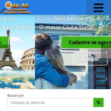
Seja bem vindo ao Guia Az!
O maior Clube de Benefícios do Brasil
Cadastre-se agora
Acessar
Buscar por