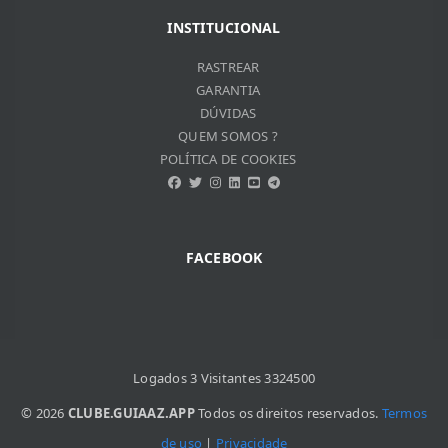
JOSé DE RIBAMAR BORGES
INSTITUCIONAL
VITOR DO VALLE SOUZA
REBECA SILVESTRINI DIAS
RASTREAR
GARANTIA
DÚVIDAS
QUEM SOMOS ?
POLÍTICA DE COOKIES
FACEBOOK
Logados 3 Visitantes 3324500
© 2026
CLUBE.GUIAAZ.APP
Todos os direitos reservados.
Termos
de uso
|
Privacidade